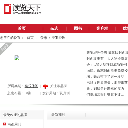
首页
杂志
图书
客户端
优
您所在的位置：
首页
杂志
专案经理
專案經理杂志-简体版封面
封面故事有「大人物摄影展
会」...等大型项目成功
面貌。杂志封面故事免费授
場，舞台打下了這一段話，
已經從世界消失，那麼那前
所属类别：
娱乐休闲
关注该品牌
會，到底是什麼樣的魔力，
总发布量：38期
发行周期：双月刊
們場場參與且樂此不疲…
最新期刊
最受欢迎的品牌
南都周刊