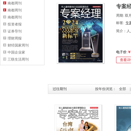
南都周刊
专案经
南都周刊
周期: 双
南都周刊
标签:
专
投资者报
简介：人
证券导刊
理财周报
财经国家周刊
电子价:
￥
中国企业家
三联生活周刊
查看详
过往期刊
按年份浏览：
全部
|